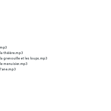
 .mp3
la théière.mp3
_la grenouille et les loups.mp3
s_le menuisier.mp3
_l'ane.mp3